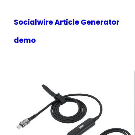
内
容
を
Socialwire Article Generator
ス
キ
demo
ッ
プ