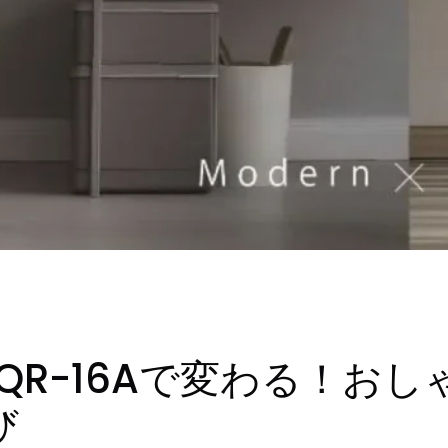
E＋ AQR-16Aで変わる！
び