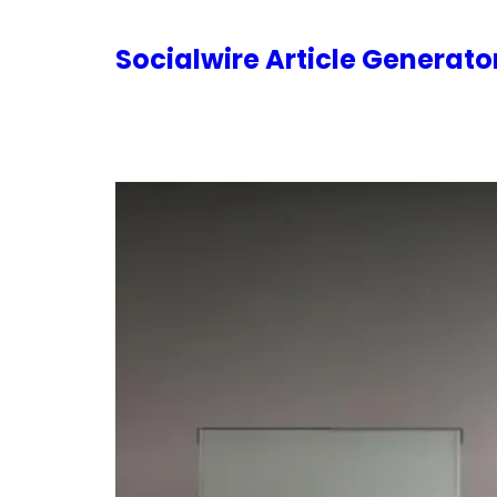
内
容
Socialwire Article Generat
を
ス
キ
ッ
プ