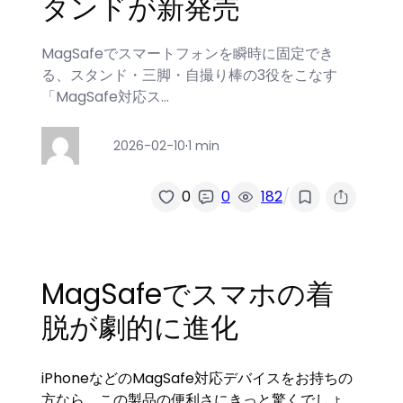
タンドが新発売
MagSafeでスマートフォンを瞬時に固定でき
る、スタンド・三脚・自撮り棒の3役をこなす
「MagSafe対応ス…
2026-02-10
·
1 min
/
0
0
182
MagSafeでスマホの着
脱が劇的に進化
iPhoneなどのMagSafe対応デバイスをお持ちの
方なら、この製品の便利さにきっと驚くでしょ