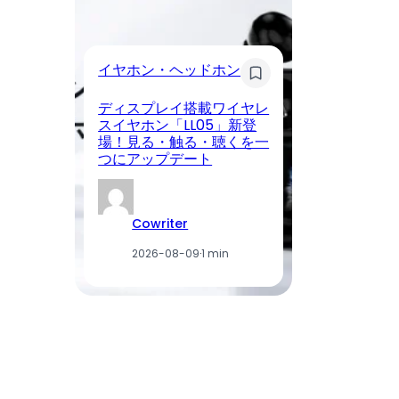
イ
イヤホン・ヘッドホン
Li
ディスプレイ搭載ワイヤレ
C
スイヤホン「LL05」新登
場
場！見る・触る・聴くを一
付
つにアップデート
利
Cowriter
2026-08-09
·
1 min