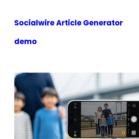
内
容
を
Socialwire Article Generator
ス
キ
demo
ッ
プ