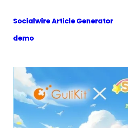
内
容
を
Socialwire Article Generator
ス
キ
demo
ッ
プ