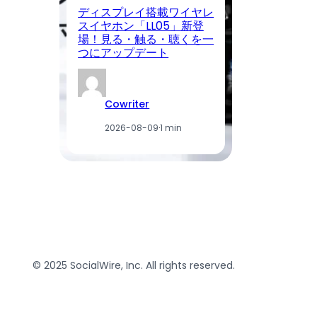
ディスプレイ搭載ワイヤレ
C
スイヤホン「LL05」新登
場
場！見る・触る・聴くを一
付
つにアップデート
利
Cowriter
2026-08-09
·
1 min
© 2025 SocialWire, Inc. All rights reserved.