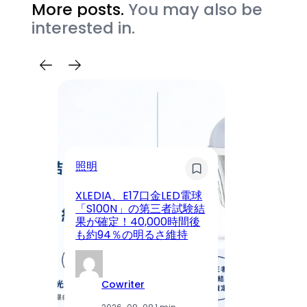
More posts.
You may also be
interested in.
ス
照明
静
XLEDIA、E17口金LED電球
ォ
「S100N」の第三者試験結
ケ
果が確定！40,000時間後
始
も約94％の明るさ維持
叶
Cowriter