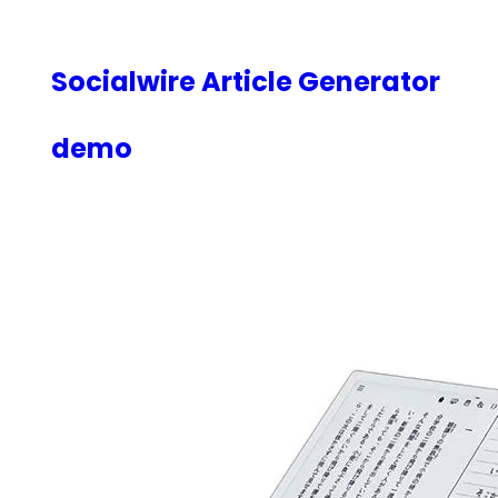
内
容
を
Socialwire Article Generator
ス
キ
demo
ッ
プ