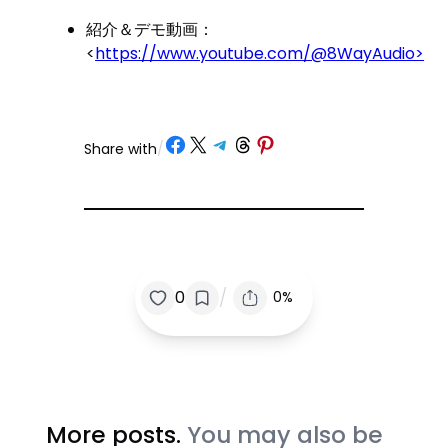
紹介＆デモ動画：
<
https://www.youtube.com/@8WayAudio>
Share on Facebook
Share on X
Share on Telegram
Share on Threads
Share on Pinterest
Share with
/
/
0
0%
More posts.
You may also be