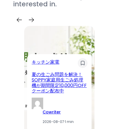
interested in.
ス
キッチン家電
KE
夏の生ごみ問題を解決！
T
SOPPY家庭用生ごみ処理
ア
機が期間限定10,000円OFF
プ
クーポン配布中
豪
Cowriter
2026-08-07
·
1 min