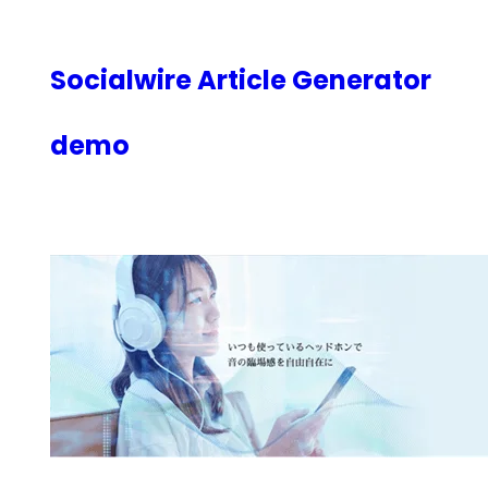
内
容
を
Socialwire Article Generator
ス
キ
demo
ッ
プ