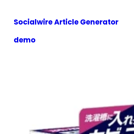
内
容
を
Socialwire Article Generator
ス
キ
demo
ッ
プ