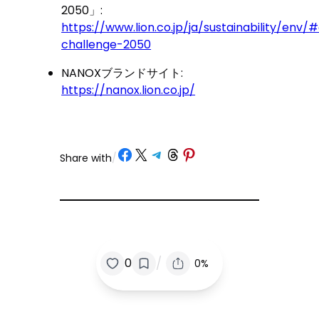
2050」:
https://www.lion.co.jp/ja/sustainability/env/
challenge-2050
NANOXブランドサイト:
https://nanox.lion.co.jp/
Share on Facebook
Share on X
Share on Telegram
Share on Threads
Share on Pinterest
Share with
/
/
0
0%