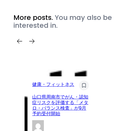
More posts.
You may also be
interested in.
健
健康・フィットネス
眼
山口県周南市でがん・認知
ア
症リスクを評価する「メタ
が
ロ・バランス検査」が9月
を
予約受付開始
載