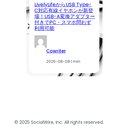
LivelyLifeからUSB Type-
【
C対応有線イヤホンが新登
く
場！USB-A変換アダプター
ン
付きでPC・スマホ問わず
日
利用可能
ー
Cowriter
2026-08-08
·
1 min
© 2025 SocialWire, Inc. All rights reserved.