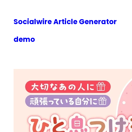
内
容
を
Socialwire Article Generator
ス
キ
demo
ッ
プ