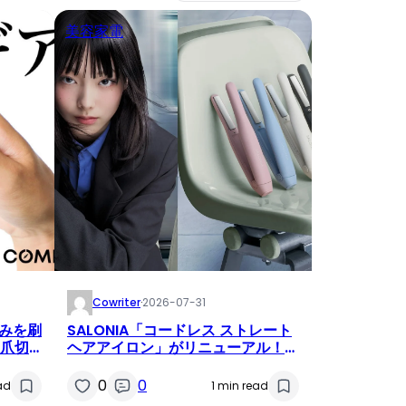
美容家電
Cowriter
·
2026-07-31
みを刷
SALONIA「コードレス ストレート
動爪切
ヘアアイロン」がリニューアル！立
ち上がり時間約1/2に短縮、新色グ
リーンとライトグレーも登場
0
0
ad
1 min read