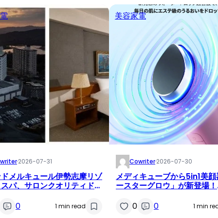
電
美容家電
writer
·
2026-07-31
Cowriter
·
2026-07-30
ンドメルキュール伊勢志摩リゾ
メディキューブから5in1美
＆スパ、サロンクオリティドラ
ースターグロウ」が新登場！
「iDryer」を客室に導入！
Qoo10限定キャンペーンも
ル体験から自宅購入へ連携開始
0
0
0
1 min read
1 min re