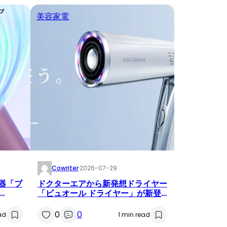
美容家電
Cowriter
·
2026-07-29
顔器「ブ
ドクターエアから新発想ドライヤー
「ビュオール ドライヤー」が新登
開催
場！髪と頭皮の健康を考えたセルフ
ケア体験を提供
0
0
ad
1 min read