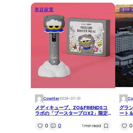
美容家電
美容家
Cowriter
·
2026-07-31
Co
メディキューブ、ZO&FRIENDSコ
グラ
ラボの「ブースタープロX2」限定
ート
セットをQoo10メガポで発売開
イヤー
始！44%オフの特別価格
ホテ
0
0
0
1 min read