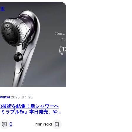
電
writer
·
2026-07-25
の技術を結集！新シャワーヘ
ミラブルEx』本日発売、や
い肌あたりと確かな洗浄力を追
0
1 min read