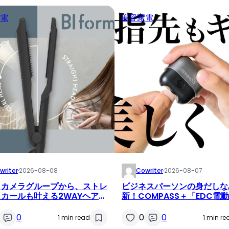
電
美容家電
writer
·
2026-08-08
Cowriter
·
2026-08-07
クカメラグループから、ストレ
ビジネスパーソンの身だしな
カールも叶える2WAYヘアア
新！COMPASS＋「EDC電
BI form 2WAY HAIR
り」が新発売
N」新発売
0
0
0
1 min read
1 min re