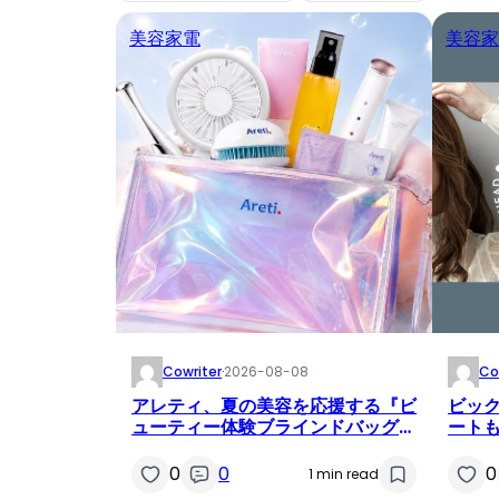
美容家電
美容家
Cowriter
·
2026-08-08
Co
アレティ、夏の美容を応援する『ビ
ビッ
ューティー体験ブラインドバッグ』
ートも
を1,980円で新発売！
イロン「
IRO
0
0
0
1 min read