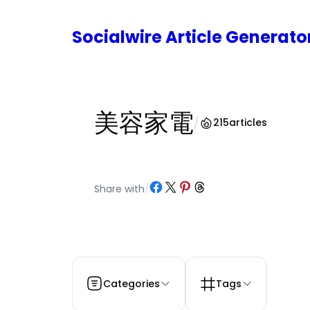
内
容
Socialwire Article Generat
を
ス
キ
ッ
プ
美容家電
/
215
articles
Share on Facebook
Share on X
Share on Pinterest
Share on Threads
Share with
/
Categories
Tags