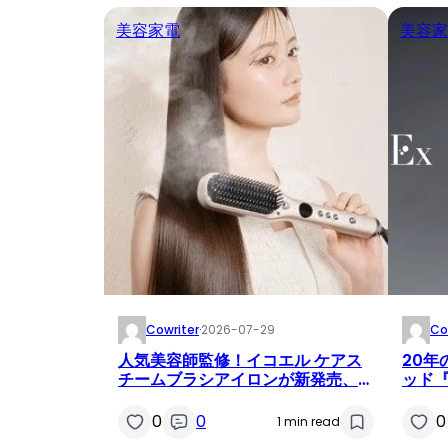
美容家電
美容家
Cowriter
·
2026-07-29
Co
人気美容師監修！イコエル ケアス
20年
チームブラシアイロンが新発売、時
ッド『
短・ダメージレスでうるツヤ髪へ
さし
求
0
0
0
1 min read