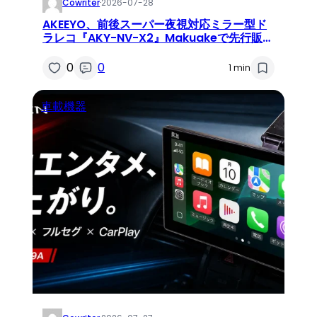
Cowriter
·
2026-07-28
AKEEYO、前後スーパー夜視対応ミラー型ド
ラレコ『AKY-NV-X2』Makuakeで先行販売
開始予定！最大30%OFF
0
0
1 min
車載機器