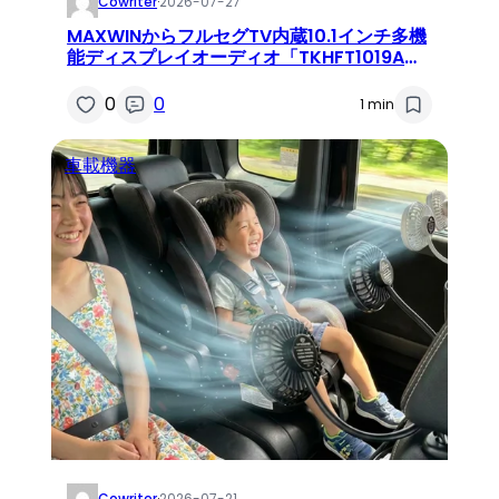
Cowriter
·
2026-07-27
MAXWINからフルセグTV内蔵10.1インチ多機
能ディスプレイオーディオ「TKHFT1019A」
が新登場！愛車のエンタメが爆上がり
0
0
1 min
車載機器
Cowriter
·
2026-07-21