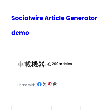
内
容
を
Socialwire Article Generator
ス
キ
demo
ッ
プ
車載機器
/
209
articles
Share on Facebook
Share on X
Share on Pinterest
Share on Threads
Share with
/