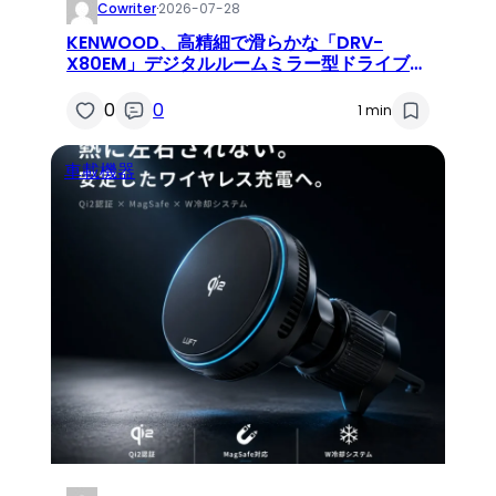
Cowriter
·
2026-07-28
KENWOOD、高精細で滑らかな「DRV-
X80EM」デジタルルームミラー型ドライブレ
コーダーを新発売
0
0
1 min
車載機器