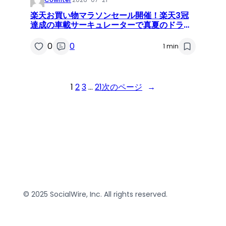
楽天お買い物マラソンセール開催！楽天3冠
達成の車載サーキュレーターで真夏のドライ
ブ後部座席を快適に、エアコン効率も向上
0
0
1 min
1
2
3
…
21
次のページ
→
© 2025 SocialWire, Inc. All rights reserved.