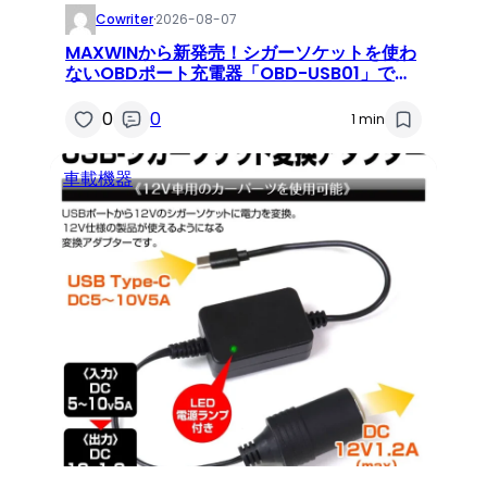
Cowriter
·
2026-08-07
MAXWINから新発売！シガーソケットを使わ
ないOBDポート充電器「OBD-USB01」で車
内USBポートを増設
0
0
1 min
車載機器