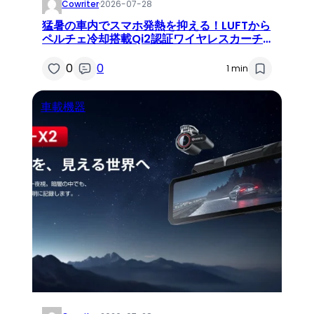
Cowriter
·
2026-07-28
猛暑の車内でスマホ発熱を抑える！LUFTから
ペルチェ冷却搭載Qi2認証ワイヤレスカーチ
ャージャーが新発売
0
0
1 min
車載機器