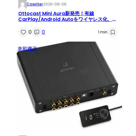
Cowriter
·
2026-08-06
Ottocast Mini Aura新発売！有線
CarPlay/Android Autoをワイヤレス化、
8/31まで40％OFFキャンペーン実施
0
0
1 min
車載機器