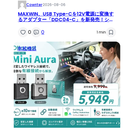
Cowriter
·
2026-08-06
MAXWIN、USB Type-Cを12V電源に変換す
るアダプター「DDC04-C」を新発売！シガ
ーソケット非搭載車でも車載機器が利用可能
に
0
0
1 min
車載機器