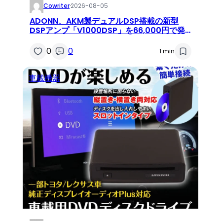
Cowriter
·
2026-08-05
ADONN、AKM製デュアルDSP搭載の新型
DSPアンプ「V1000DSP」を66,000円で発
売開始
0
0
1 min
車載機器